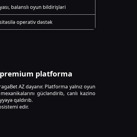
ası, balanslı oyun bildirişləri
sitəsilə operativ dəstək
ən premium platforma
agaBet AZ dayanır. Platforma yalnız oyun
mexanikalarını gücləndirib, canlı kazino
yyəyə qaldırıb.
sistemi edir.