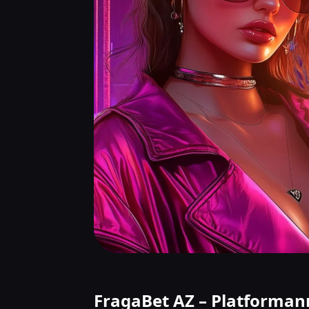
FragaBet AZ – Platformanın