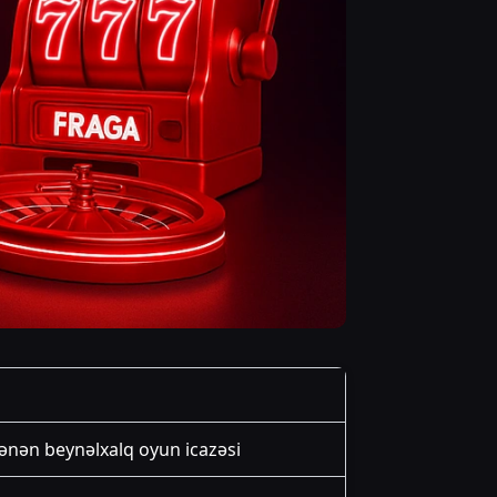
nən beynəlxalq oyun icazəsi