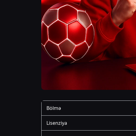
Bölmə
Lisenziya