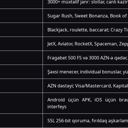
3000+ müxtəlif janr: slotlar, canlı kaz
Sugar Rush, Sweet Bonanza, Book of
Blackjack, roulette, baccarat; Crazy 
JetX, Aviator, RocketX, Spaceman, Ze
Fragabet 500 FS və 3000 AZN‑ə qədər, 
Şəxsi menecer, individual bonuslar, yü
AZN dəstəyi; Visa/Mastercard, Kapital
Android üçün APK, iOS üçün brauze
interfeys
SSL 256-bit qoruma, fırıldaq aşkarlam