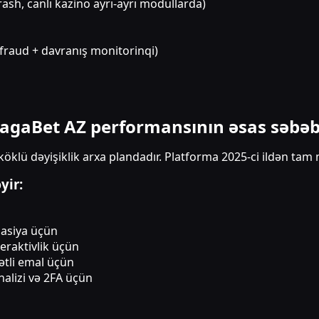
rash, canlı kazino ayrı-ayrı modullarda)
i-fraud + davranış monitorinqi)
ragaBet AZ performansının əsas səbəb
 köklü dəyişiklik arxa plandadır. Platforma 2025-ci ildən tam
yir:
izasiya üçün
teraktivlik üçün
rətli emal üçün
nalizi və 2FA üçün