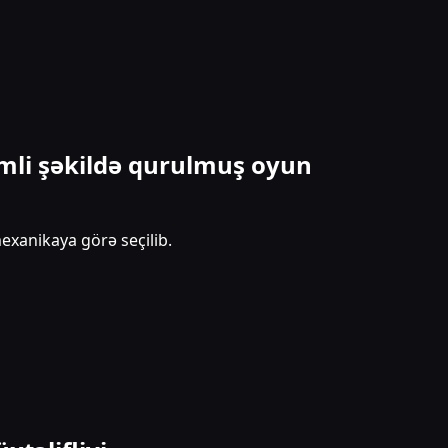
emli şəkildə qurulmuş oyun
exanikaya görə seçilib.