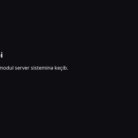
i
 modul server sisteminə keçib.