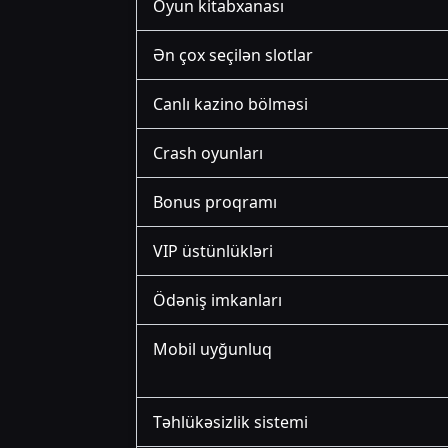
Oyun kitabxanası
Ən çox seçilən slotlar
Canlı kazino bölməsi
Crash oyunları
Bonus proqramı
VIP üstünlükləri
Ödəniş imkanları
Mobil uyğunluq
Təhlükəsizlik sistemi